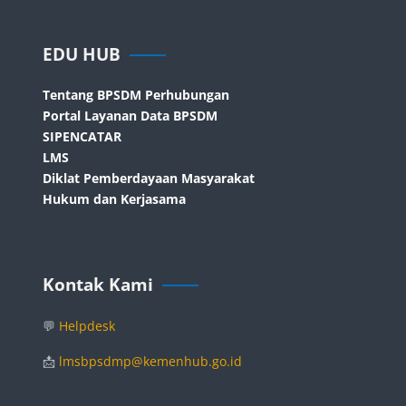
Blocks
Skip EDU HUB
EDU HUB
Tentang BPSDM Perhubungan
Portal Layanan Data BPSDM
SIPENCATAR
LMS
Diklat Pemberdayaan Masyarakat
Hukum dan Kerjasama
Blocks
Skip Kontak Kami
Kontak Kami
💬
Helpdesk
📩
lmsbpsdmp@kemenhub.go.id