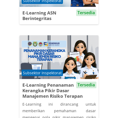
Course category
Subsektor Inspektorat
E-Learning ASN
Tersedia
Berintegritas
Course category
Subsektor Inspektorat
E-Learning Penanaman
Tersedia
Kerangka Pikir Dasar
Manajemen Risiko Terapan
E-Learning ini dirancang untuk
memberikan pemahaman dasar
mengenai pola pikir manajemen risiko