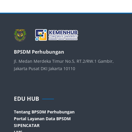
Blocks
BPSDM Perhubungan
Jl. Medan Merdeka Timur No.5, RT.2/RW.1 Gambir,
Jakarta Pusat DKI Jakarta 10110
Blocks
Skip EDU HUB
EDU HUB
Tentang BPSDM Perhubungan
Portal Layanan Data BPSDM
SIPENCATAR