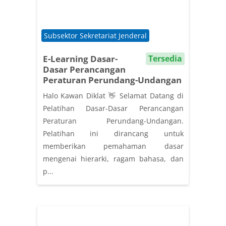
Course category
Subsektor Sekretariat Jenderal
E-Learning Dasar-
Tersedia
Dasar Perancangan
Peraturan Perundang-Undangan
Halo Kawan Diklat 👋 Selamat Datang di
Pelatihan Dasar-Dasar Perancangan
Peraturan Perundang-Undangan.
Pelatihan ini dirancang untuk
memberikan pemahaman dasar
mengenai hierarki, ragam bahasa, dan
p...