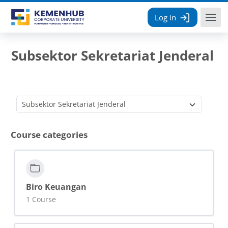
Skip to main content
Log in
Subsektor Sekretariat Jenderal
Course categories
Course categories
Biro Keuangan
1 Course