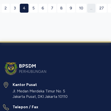
2
3
4
5
6
7
8
9
10
...
27
BPSDM
PERHUBUNGAN
Kantor Pusat
Jl. Medan Merdeka Timur No. 5
Jakarta Pusat, DKI Jakarta 10110
Telepon / Fax