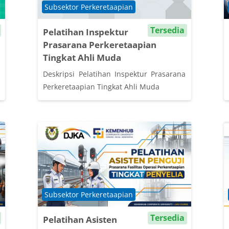
Course category
Subsektor Perkeretaapian
Tersedia
Pelatihan Inspektur
Prasarana Perkeretaapian
Tingkat Ahli Muda
Deskripsi Pelatihan Inspektur Prasarana
Perkeretaapian Tingkat Ahli Muda
Course category
Subsektor Perkeretaapian
Tersedia
Pelatihan Asisten