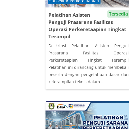
Course category
Subsektor Perkeretaapian
Tersedia
Pelatihan Asisten
Penguji Prasarana Fasilitas
Operasi Perkeretaapian Tingkat
Terampil
Deskripsi Pelatihan Asisten Penguji
Prasarana Fasilitas Operasi
Perkeretaapian Tingkat Terampil
Pelatihan ini dirancang untuk membekali
peserta dengan pengetahuan dasar dan
keterampilan teknis dalam ...