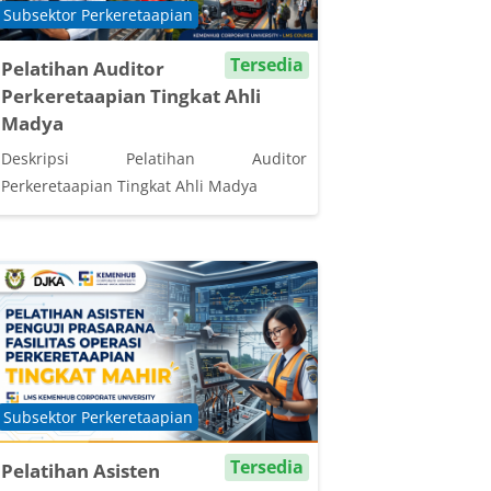
Course category
Subsektor Perkeretaapian
Tersedia
Pelatihan Auditor
Perkeretaapian Tingkat Ahli
Madya
Deskripsi Pelatihan Auditor
Perkeretaapian Tingkat Ahli Madya
Course category
Subsektor Perkeretaapian
Tersedia
Pelatihan Asisten