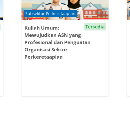
Course category
Subsektor Perkeretaapian
Tersedia
Kuliah Umum:
Mewujudkan ASN yang
Profesional dan Penguatan
Organisasi Sektor
Perkeretaapian