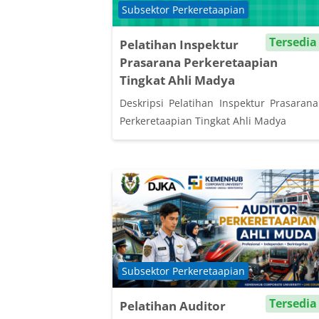
Course category
Subsektor Perkeretaapian
Tersedia
Pelatihan Inspektur
Prasarana Perkeretaapian
Tingkat Ahli Madya
Deskripsi Pelatihan Inspektur Prasarana
Perkeretaapian Tingkat Ahli Madya
Course category
Subsektor Perkeretaapian
Tersedia
Pelatihan Auditor