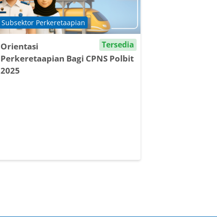
Course category
Subsektor Perkeretaapian
Tersedia
Orientasi
Perkeretaapian Bagi CPNS Polbit
2025