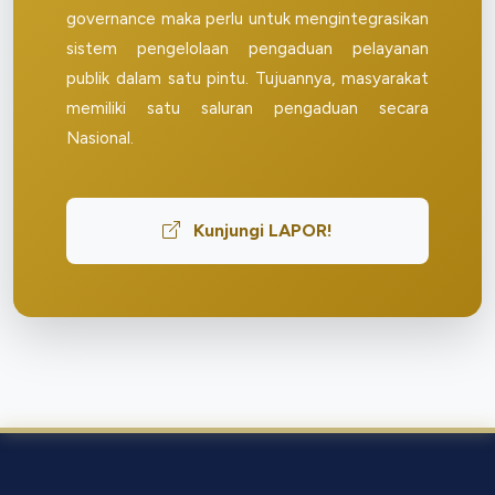
governance maka perlu untuk mengintegrasikan
sistem pengelolaan pengaduan pelayanan
publik dalam satu pintu. Tujuannya, masyarakat
memiliki satu saluran pengaduan secara
Nasional.
Kunjungi LAPOR!