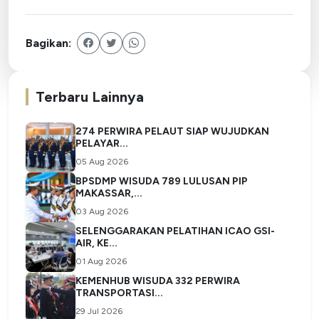
Bagikan:
Terbaru Lainnya
274 PERWIRA PELAUT SIAP WUJUDKAN
PELAYAR...
05 Aug 2026
BPSDMP WISUDA 789 LULUSAN PIP
MAKASSAR,...
03 Aug 2026
SELENGGARAKAN PELATIHAN ICAO GSI-
AIR, KE...
01 Aug 2026
KEMENHUB WISUDA 332 PERWIRA
TRANSPORTASI...
29 Jul 2026