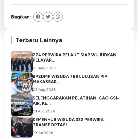
Bagikan:
Terbaru Lainnya
274 PERWIRA PELAUT SIAP WUJUDKAN
PELAYAR...
05 Aug 2026
BPSDMP WISUDA 789 LULUSAN PIP
MAKASSAR,...
03 Aug 2026
SELENGGARAKAN PELATIHAN ICAO GSI-
AIR, KE...
01 Aug 2026
KEMENHUB WISUDA 332 PERWIRA
TRANSPORTASI...
29 Jul 2026